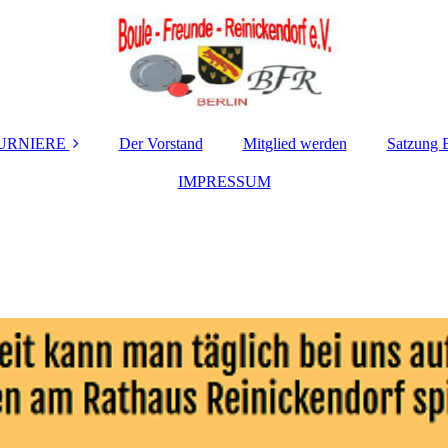
URNIERE
Der Vorstand
Mitglied werden
Satzung 
BFR - Termine /
IMPRESSUM
Ergebnisse
LIGA - Termine /
Ergebnisse
Fremdturniere