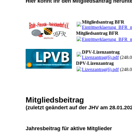
Hier könnt ihr den Mitgliedsantrag herun
Mitgliedsantrag BFR
Eintrittserklaerung_BFR_
Mitgliedsantrag BFR
Eintrittserklaerung_BFR_
DPV-Lizenzantrag
Lizenzantrag(6).pdf
(248.
DPV-Lizenzantrag
Lizenzantrag(6).pdf
(248.
Mitgliedsbeitrag
(zuletzt geändert auf der JHV am 28.01.20
Jahresbeitrag für aktive Mitgli