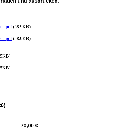
terladen und ausdrucken.
neu.pdf
(58.9KB)
neu.pdf
(58.9KB)
05KB)
05KB)
26)
eder 70,00 €