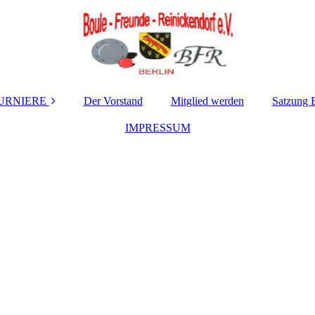
URNIERE
Der Vorstand
Mitglied werden
Satzung 
BFR - Termine /
IMPRESSUM
Ergebnisse
LIGA - Termine /
Ergebnisse
Fremdturniere